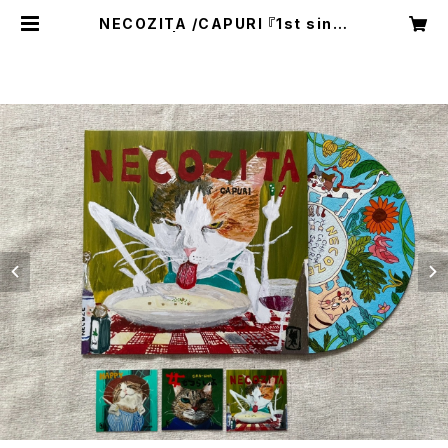
NECOZITA /CAPURI 『1st singl
e』 | NECOZE（猫背）