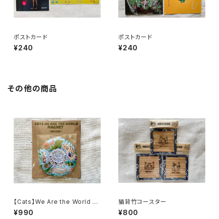
ポストカード
ポストカード
¥240
¥240
その他の商品
【Cats】We Are the World で
猫背竹コースター
かマグネット
¥990
¥800