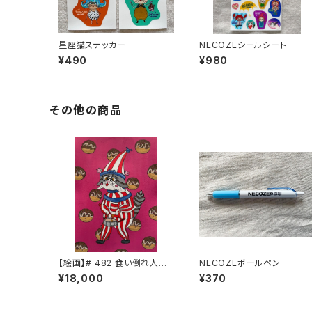
星座猫ステッカー
NECOZEシールシート
¥490
¥980
その他の商品
【絵画】# 482 食い倒れ人形
NECOZEボールペン
さくら
¥18,000
¥370