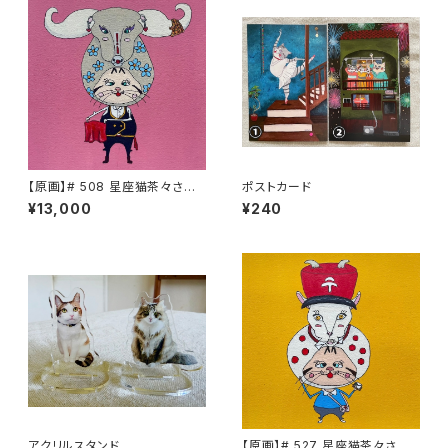
【原画】# 508 星座猫茶々さん
ポストカード
牡牛座２
¥13,000
¥240
アクリルスタンド
【原画】# 527 星座猫茶々さん