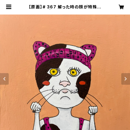
【原画】# 367 解った時の顔が特殊な
猫 | NECOZE（猫背）