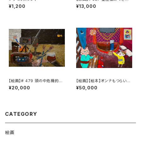
山羊座2
¥1,200
¥13,000
【絵画】# 479 頭の中危機的状
【絵画】【絵本】オンナもつらいよ
況と小さな光
第2話 # 182 『【過ぎ去りし
¥20,000
¥50,000
日々】カプリの知らない世界』
『原画』
CATEGORY
絵画