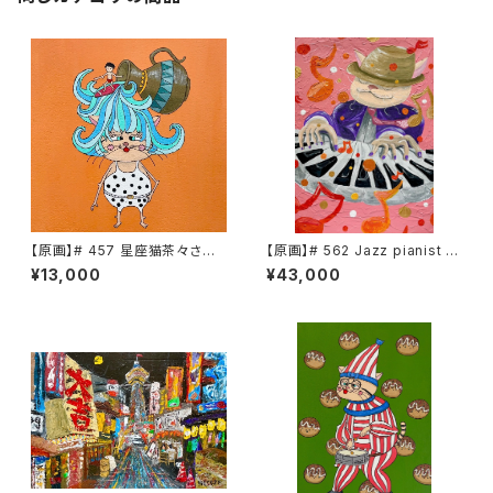
【原画】# 457 星座猫茶々さん
【原画】# 562 Jazz pianist C
水瓶座
HACHA
¥13,000
¥43,000