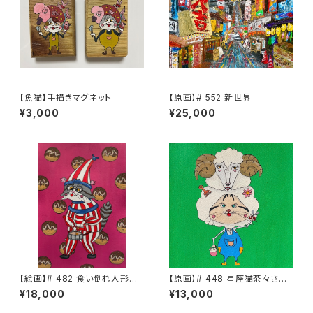
【魚猫】手描きマグネット
【原画】# 552 新世界
¥3,000
¥25,000
【絵画】# 482 食い倒れ人形さく
【原画】# 448 星座猫茶々さん
ら
牡羊座
¥18,000
¥13,000