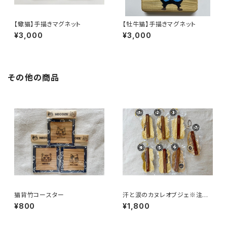
【蠍猫】手描きマグネット
【牡牛猫】手描きマグネット
¥3,000
¥3,000
その他の商品
猫背竹コースター
汗と涙のカヌレオブジェ※注意
事項あり
¥800
¥1,800