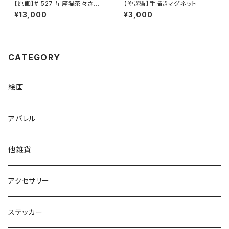
【原画】# 527 星座猫茶々さん
【やぎ猫】手描きマグネット
山羊座2
¥13,000
¥3,000
CATEGORY
絵画
アパレル
他雑貨
アクセサリー
ステッカー