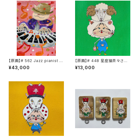
【原画】# 562 Jazz pianist C
【原画】# 448 星座猫茶々さん
HACHA
牡羊座
¥43,000
¥13,000