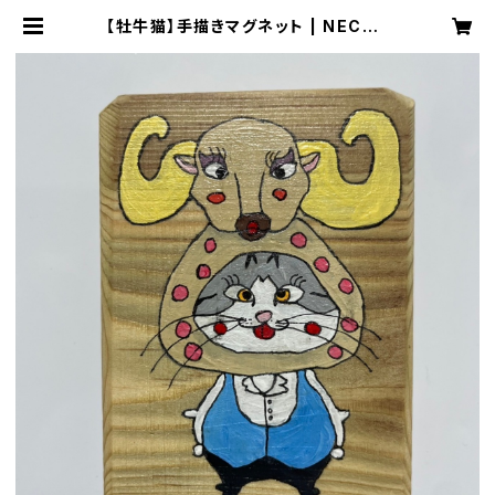
【牡牛猫】手描きマグネット | NECOZ
E（猫背）