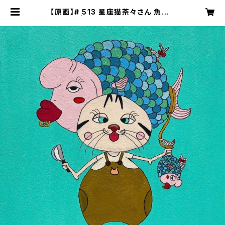
【原画】# 513 星座猫茶々さん 魚座2
| NECOZE（猫背）