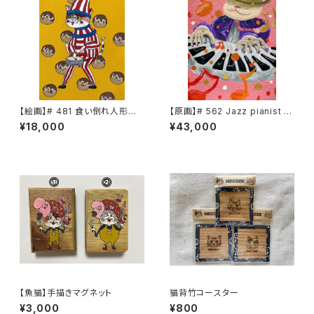
【絵画】# 481 食い倒れ人形カ
【原画】# 562 Jazz pianist C
プリ
HACHA
¥18,000
¥43,000
【魚猫】手描きマグネット
猫背竹コースター
¥3,000
¥800