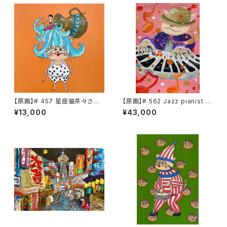
【原画】# 457 星座猫茶々さん
【原画】# 562 Jazz pianist C
水瓶座
HACHA
¥13,000
¥43,000