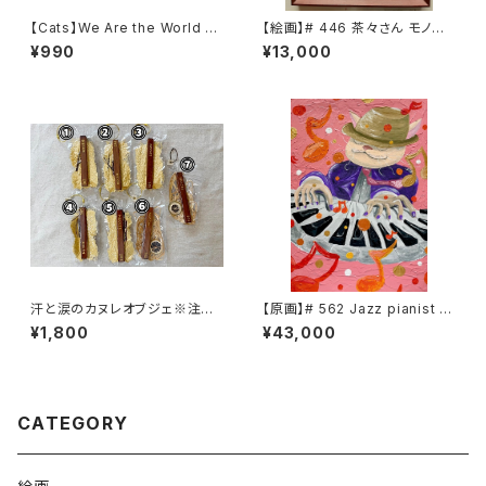
【Cats】We Are the World で
【絵画】# 446 茶々さん モノク
かマグネット
ロ
¥990
¥13,000
汗と涙のカヌレオブジェ※注意
【原画】# 562 Jazz pianist C
事項あり
HACHA
¥1,800
¥43,000
CATEGORY