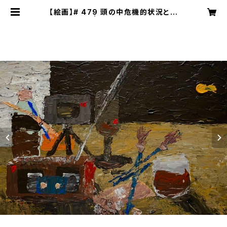
【絵画】# 479 頭の中危機的状況と小
さな光 | NECOZE（猫背）