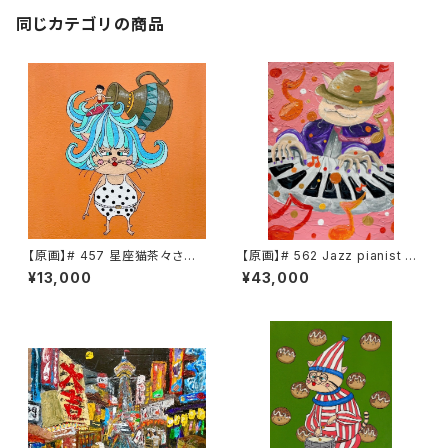
同じカテゴリの商品
【原画】# 457 星座猫茶々さん
【原画】# 562 Jazz pianist C
水瓶座
HACHA
¥13,000
¥43,000