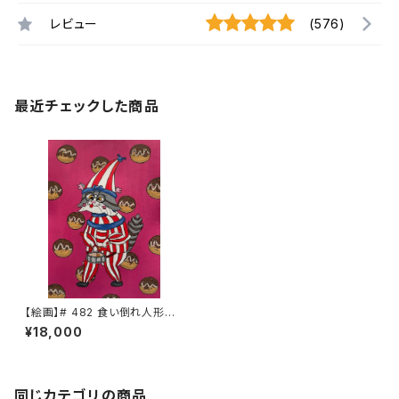
レビュー
(576)
最近チェックした商品
【絵画】# 482 食い倒れ人形さく
ら
¥18,000
同じカテゴリの商品