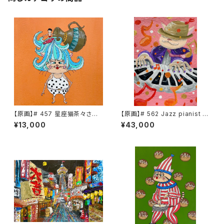
【原画】# 457 星座猫茶々さん
【原画】# 562 Jazz pianist C
水瓶座
HACHA
¥13,000
¥43,000