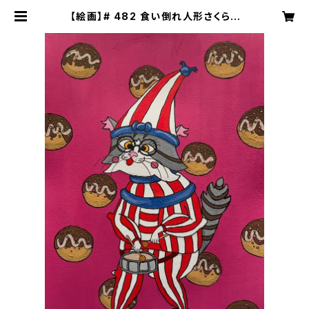
【絵画】# 482 食い倒れ人形さくら |
NECOZE（猫背）