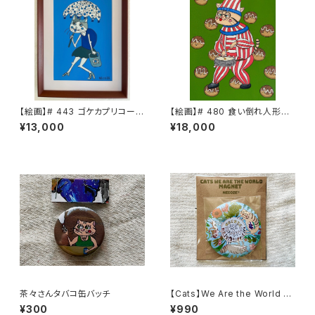
【絵画】# 443 ゴケカプリコーン
【絵画】# 480 食い倒れ人形
ブルー
茶々さん
¥13,000
¥18,000
茶々さんタバコ缶バッチ
【Cats】We Are the World で
かマグネット
¥300
¥990