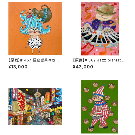
【原画】# 457 星座猫茶々さん
【原画】# 562 Jazz pianist C
水瓶座
HACHA
¥13,000
¥43,000